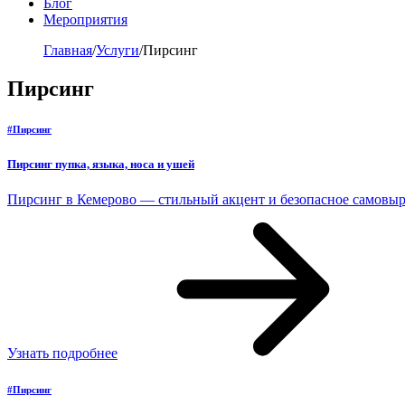
Блог
Мероприятия
Главная
/
Услуги
/
Пирсинг
Пирсинг
#Пирсинг
Пирсинг пупка, языка, носа и ушей
Пирсинг в Кемерово — стильный акцент и безопасное самовы
Узнать подробнее
#Пирсинг