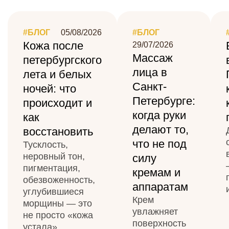
#БЛОГ
05/08/2026
#БЛОГ
Кожа после
29/07/2026
Массаж
петербургского
лица в
лета и белых
Санкт-
ночей: что
Петербурге:
происходит и
когда руки
как
делают то,
восстановить
что не под
Тусклость,
неровный тон,
силу
пигментация,
кремам и
обезвоженность,
аппаратам
углубившиеся
Крем
морщины — это
увлажняет
не просто «кожа
поверхность
устала».