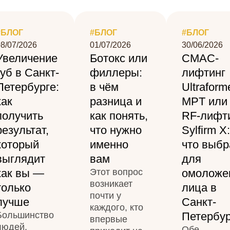
#БЛОГ
#БЛОГ
#БЛОГ
8/07/2026
01/07/2026
30/06/2026
Увеличение
Ботокс или
СМАС-
губ в Санкт-
филлеры:
лифтинг
Петербурге:
в чём
Ultraform
как
разница и
MPT или
получить
как понять,
RF-лифт
результат,
что нужно
Sylfirm X:
который
именно
что выбр
выглядит
вам
для
как вы —
Этот вопрос
омоложе
возникает
только
лица в
почти у
лучше
Санкт-
каждого, кто
Большинство
Петербур
впервые
людей,
Обе