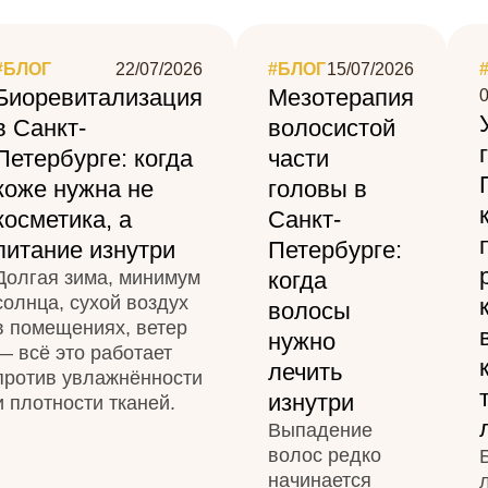
#БЛОГ
22/07/2026
#БЛОГ
15/07/2026
Биоревитализация
Мезотерапия
0
в Санкт-
волосистой
Петербурге: когда
части
коже нужна не
головы в
косметика, а
Санкт-
питание изнутри
Петербурге:
Долгая зима, минимум
когда
солнца, сухой воздух
волосы
в помещениях, ветер
нужно
— всё это работает
лечить
против увлажнённости
изнутри
и плотности тканей.
Выпадение
волос редко
начинается