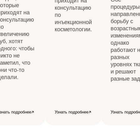
приходит на
которые
процедуры
консультацию
приходят на
направлен
по
консультацию
борьбу с
инъекционной
по
возрастны
косметологии.
увеличению
изменения
губ, хотят
однако
одного: чтобы
работают 
никто не
разных
заметил, что
уровнях тк
они что-то
и решают
делали.
разные зад
знать подробнее
Узнать подробнее
Узнать подроб