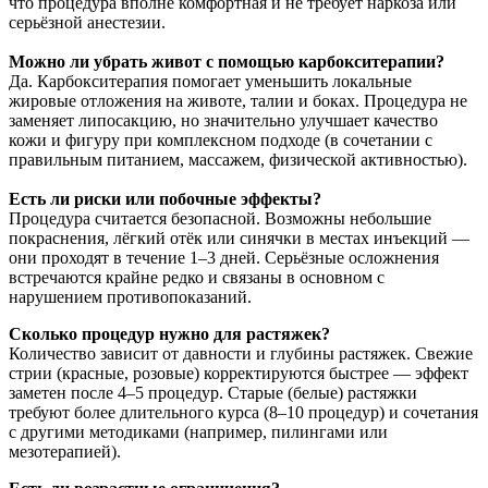
что процедура вполне комфортная и не требует наркоза или
серьёзной анестезии.
Можно ли убрать живот с помощью карбокситерапии?
Да. Карбокситерапия помогает уменьшить локальные
жировые отложения на животе, талии и боках. Процедура не
заменяет липосакцию, но значительно улучшает качество
кожи и фигуру при комплексном подходе (в сочетании с
правильным питанием, массажем, физической активностью).
Есть ли риски или побочные эффекты?
Процедура считается безопасной. Возможны небольшие
покраснения, лёгкий отёк или синячки в местах инъекций —
они проходят в течение 1–3 дней. Серьёзные осложнения
встречаются крайне редко и связаны в основном с
нарушением противопоказаний.
Сколько процедур нужно для растяжек?
Количество зависит от давности и глубины растяжек. Свежие
стрии (красные, розовые) корректируются быстрее — эффект
заметен после 4–5 процедур. Старые (белые) растяжки
требуют более длительного курса (8–10 процедур) и сочетания
с другими методиками (например, пилингами или
мезотерапией).