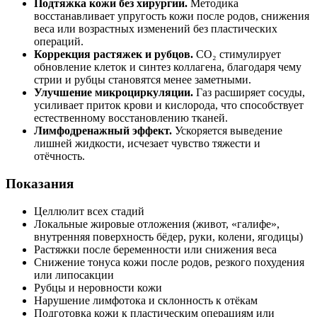
Подтяжка кожи без хирургии.
Методика
восстанавливает упругость кожи после родов, снижения
веса или возрастных изменений без пластических
операций.
Коррекция растяжек и рубцов.
CO₂ стимулирует
обновление клеток и синтез коллагена, благодаря чему
стрии и рубцы становятся менее заметными.
Улучшение микроциркуляции.
Газ расширяет сосуды,
усиливает приток крови и кислорода, что способствует
естественному восстановлению тканей.
Лимфодренажный эффект.
Ускоряется выведение
лишней жидкости, исчезает чувство тяжести и
отёчность.
Показания
Целлюлит всех стадий
Локальные жировые отложения (живот, «галифе»,
внутренняя поверхность бёдер, руки, колени, ягодицы)
Растяжки после беременности или снижения веса
Снижение тонуса кожи после родов, резкого похудения
или липосакции
Рубцы и неровности кожи
Нарушение лимфотока и склонность к отёкам
Подготовка кожи к пластическим операциям или