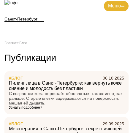
Меню
Главная
О компании
Услуги
Магазин
Блог
Акции
Цены
Санкт-Петербург
Специалисты
Мероприятия
/
Главная
Блог
Публикации
#БЛОГ
06.10.2025
Пилинг лица в Санкт-Петербурге: как вернуть коже
сияние и молодость без пластики
С возрастом кожа перестаёт обновляться так активно, как
раньше. Старые клетки задерживаются на поверхности,
мешая ей дышать.
Узнать подробнее
#БЛОГ
29.09.2025
Мезотерапия в Санкт-Петербурге: секрет сияющей