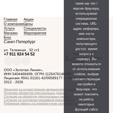
такие как тип /
версия браузера,
используемая
операционная
Главная
Акции
О компании
Цены
система, URL-
Услуги
Специалисты
адрес реферера,
Магазин
Мероприятия
имя хоста
Блог
компьютера,
Санкт-Петербург
получающего
доступ, время
ул. ​Тележная , 32 ст1
+7 911 924 54 52
запроса к
Разработка и
продвижение сайта
серверу). Вы
клиники
можете отказаться
от использования
ООО «Золотая Линия»,
ИНН 5404468499, ОГРН 1125476140888
cookies, выбрав
Лицензия Л041-01161-42/00589177 от 06.02.2018
соответствующие
2012 - 2026
настройки в
браузере, что
Лицензия на осуществление медицинской деятельности
Политика обработки персональных данных
может повлиять
Согласие на обработку персональных данных
на работу
Согласие на получение рекламной информации
Публичная оферта на приобретение сертификата
некоторых
функций сайта