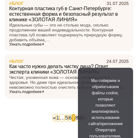
#БЛОГ
31.07.2025
Контурная пластика губ в Санкт-Петербурге:
естественная форма и безопасный результат в
клинике «ЗОЛОТАЯ ЛИНИЯ»
Идеальные губы — это не столько мода, сколько
продолжение вашей индивидуальности. Контурная
пластика губ позволяет подчеркнуть природную форму,
добавить объёма,…
Узнать подробнее
#БЛОГ
24.07.2025
Как часто нужно делать чистку лица? Ответ
эксперта клиники «ЗОЛОТАЯ ЛИНИЯ»
Чистая, ухоженная кожа — основа уверенности и
Мы собираем и
здоровья. Но даже при идеальном домашнем уходе
обрабатываем
невозможно полностью очистить поры и предотвратить…
Узнать подробнее
файлы cookie,
которые
позволяют
анализировать
«
1
…
5
6
7
8
9
»
использование
сайта/приложения
Оператора
пользователями,