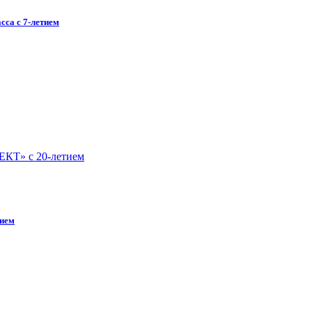
са с 7-летием
ием