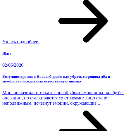
Узнать подробнее
#Блог
02/06/2026
Ботулинотерапия в Новосибирске: как убрать морщины лба и
межбровья и сохранить естественную мимику
Многие начинают искать способ убрать морщины на лбу без
операции, но сталкиваются со страхами: лицо станет
неподвижным, исчезнут эмоции, окружающие...