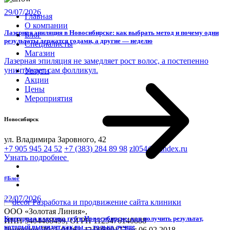
29/07/2026
Главная
О компании
Лазерная эпиляция в Новосибирске: как выбрать метод и почему одни
Блог
результаты держатся годами, а другие — неделю
Специалисты
Магазин
Лазерная эпиляция не замедляет рост волос, а постепенно
уничтожает сам фолликул.
Услуги
Акции
Цены
Мероприятия
Новосибирск
ул. Владимира Заровного, 42
+7 905 945 24 52
+7 (383) 284 89 98
zl054@yandex.ru
Узнать подробнее
#Блог
22/07/2026
Разработка и продвижение сайта клиники
ООО «Золотая Линия»,
Контурная пластика губ в Новосибирске: как получить результат,
ИНН 5404468499, ОГРН 1125476140888
который выглядит как вы — только лучше
Лицензия Л041-01161-42/00589177 от 06.02.2018