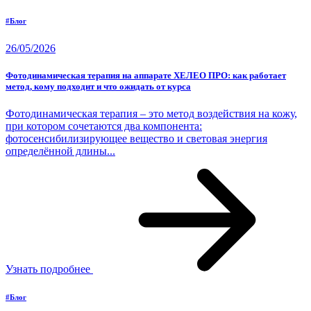
#Блог
26/05/2026
Фотодинамическая терапия на аппарате ХЕЛЕО ПРО: как работает
метод, кому подходит и что ожидать от курса
Фотодинамическая терапия – это метод воздействия на кожу,
при котором сочетаются два компонента:
фотосенсибилизирующее вещество и световая энергия
определённой длины...
Узнать подробнее
#Блог