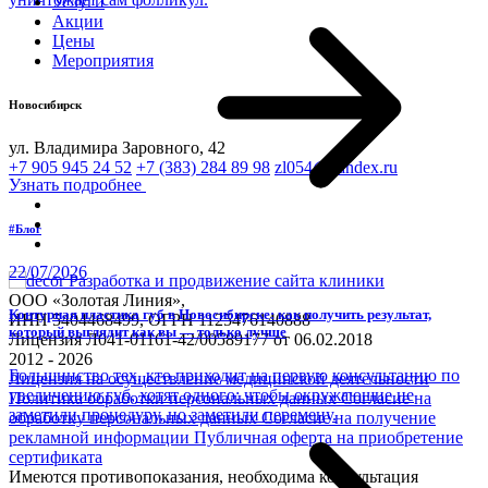
Услуги
Акции
Цены
Мероприятия
Новосибирск
ул. Владимира Заровного, 42
+7 905 945 24 52
+7 (383) 284 89 98
zl054@yandex.ru
Узнать подробнее
#Блог
22/07/2026
Разработка и продвижение сайта клиники
ООО «Золотая Линия»,
Контурная пластика губ в Новосибирске: как получить результат,
ИНН 5404468499, ОГРН 1125476140888
который выглядит как вы — только лучше
Лицензия Л041-01161-42/00589177 от 06.02.2018
2012 - 2026
Большинство тех, кто приходит на первую консультацию по
Лицензия на осуществление медицинской деятельности
увеличению губ, хотят одного: чтобы окружающие не
Политика обработки персональных данных
Согласие на
заметили процедуру, но заметили перемену.
обработку персональных данных
Согласие на получение
рекламной информации
Публичная оферта на приобретение
сертификата
Имеются противопоказания, необходима консультация