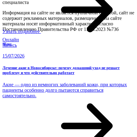
специалиста
Информация на сайте не является публичной офертой, сайт не
содержит рекламных материалов, размещенные на сайте
материалы носят информативный характер согласно
Постановлению Правительства РФ от 11.05.2023 №736
Узнать подробнее
Онлайн
#Блог
Запись
15/07/2026
Лечение акне в Новосибирске: почему домашний уход не решает
проблему и что действительно работает
Акне — одно из немногих заболеваний кожи, при которых
пациенты особенно долго пытаются справиться
самостоятельно.