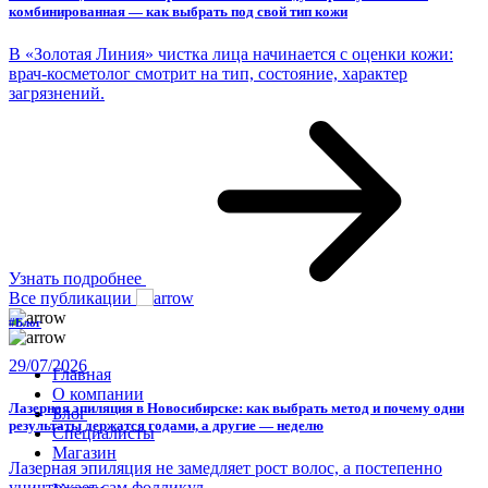
комбинированная — как выбрать под свой тип кожи
В «Золотая Линия» чистка лица начинается с оценки кожи:
врач-косметолог смотрит на тип, состояние, характер
загрязнений.
Узнать подробнее
Все публикации
#Блог
29/07/2026
Главная
О компании
Лазерная эпиляция в Новосибирске: как выбрать метод и почему одни
Блог
результаты держатся годами, а другие — неделю
Специалисты
Магазин
Лазерная эпиляция не замедляет рост волос, а постепенно
уничтожает сам фолликул.