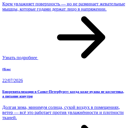
Крем увлажняет поверхность — но не разминает жевательные
мышцы, которые годами держат лицо в напряжении.
Узнать подробнее
#Блог
22/07/2026
Биоревитализация в Санкт-Петербурге: когда коже нужна не косметика,
а питание изнутри
Долгая зима, минимум солнца, сухой воздух в помещениях,
ветер — всё это работает против увлажнённости и плотности
тканей.