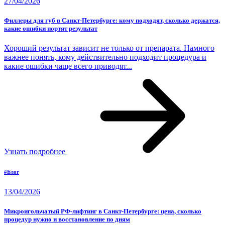
27/04/2026
Филлеры для губ в Санкт-Петербурге: кому подходят, сколько держатся,
какие ошибки портят результат
Хороший результат зависит не только от препарата. Намного
важнее понять, кому действительно подходит процедура и
какие ошибки чаще всего приводят...
Узнать подробнее
#Блог
13/04/2026
Микроигольчатый РФ-лифтинг в Санкт-Петербурге: цена, сколько
процедур нужно и восстановление по дням