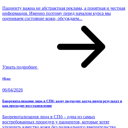
Пациенту важна не абстрактная реклама, а понятная и честная
информация. Именно поэтому перед началом курса мы
оцениваем состояние кожи, обсуждаем...
Узнать подробнее
#Блог
06/04/2026
Биоревитализация лица в СПб: кому подходит, когда виден результат и
как проходит восстановление
Биоревитализация лица в СПб – одна из самых
востребованных процедур у пациентов, которые хотят
улучшить качество кожи без радикального вмешательства...