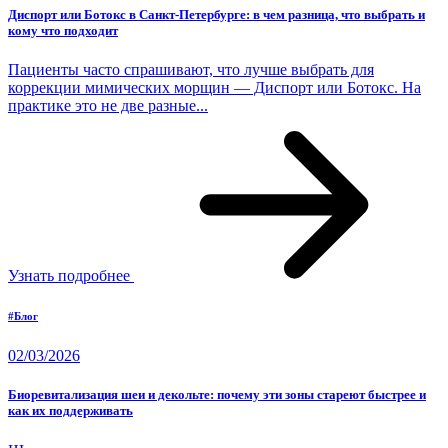
Диспорт или Ботокс в Санкт-Петербурге: в чем разница, что выбрать и
кому что подходит
Пациенты часто спрашивают, что лучше выбрать для
коррекции мимических морщин — Диспорт или Ботокс. На
практике это не две разные...
Узнать подробнее
#Блог
02/03/2026
Биоревитализация шеи и декольте: почему эти зоны стареют быстрее и
как их поддерживать