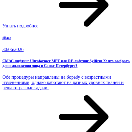
Узнать подробнее
#Блог
30/06/2026
СМАС-лифтинг Ultraformer MPT или RF-лифтинг Sylfirm X: что выбрать
для омоложения лица в Санкт-Петербурге?
Обе процедуры направлены на борьбу с возрастными
изменениями, однако работают на разных уровнях тканей и
решают разные задачи.