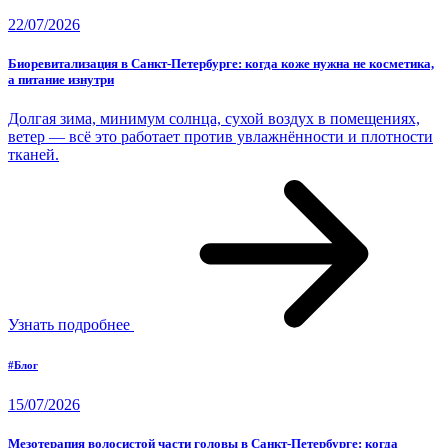
22/07/2026
Биоревитализация в Санкт-Петербурге: когда коже нужна не косметика,
а питание изнутри
Долгая зима, минимум солнца, сухой воздух в помещениях,
ветер — всё это работает против увлажнённости и плотности
тканей.
Узнать подробнее
#Блог
15/07/2026
Мезотерапия волосистой части головы в Санкт-Петербурге: когда