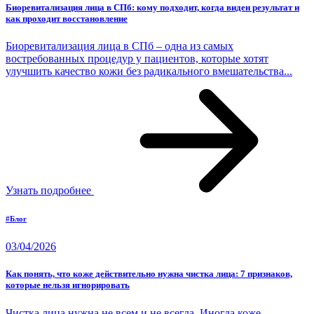
Биоревитализация лица в СПб: кому подходит, когда виден результат и
как проходит восстановление
Биоревитализация лица в СПб – одна из самых
востребованных процедур у пациентов, которые хотят
улучшить качество кожи без радикального вмешательства...
Узнать подробнее
#Блог
03/04/2026
Как понять, что коже действительно нужна чистка лица: 7 признаков,
которые нельзя игнорировать
Чистка лица нужна не всем и не всегда. Иногда коже