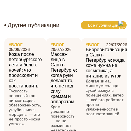
Другие публикации
Все публикации
#БЛОГ
#БЛОГ
#БЛОГ
22/07/2026
05/08/2026
29/07/2026
Биоревитализация
Кожа после
Массаж
в Санкт-
петербургского
лица в
Петербурге: когда
лета и белых
Санкт-
коже нужна не
ночей: что
Петербурге:
косметика, а
происходит и
когда руки
питание изнутри
как
делают то,
Долгая зима,
восстановить
что не под
минимум солнца,
сухой воздух в
Тусклость,
силу
помещениях, ветер
неровный тон,
кремам и
— всё это работает
пигментация,
аппаратам
против
обезвоженность,
Крем
увлажнённости и
углубившиеся
увлажняет
плотности тканей.
морщины — это
поверхность
не просто «кожа
— но не
устала».
разминает
жевательные