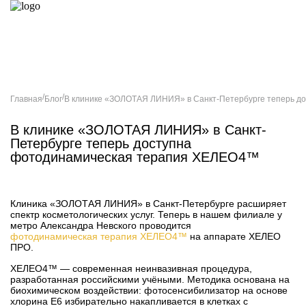
Главная
О компании
Услуги
Магазин
Блог
Акции
Цены
Специалисты
/
/
Главная
Блог
В клинике «ЗОЛОТАЯ ЛИНИЯ» в Санкт-Петербурге теперь д
В клинике «ЗОЛОТАЯ ЛИНИЯ» в Санкт-
Петербурге теперь доступна
фотодинамическая терапия ХЕЛЕО4™
Клиника «ЗОЛОТАЯ ЛИНИЯ» в Санкт-Петербурге расширяет
спектр косметологических услуг. Теперь в нашем филиале у
метро Александра Невского проводится
фотодинамическая терапия ХЕЛЕО4™
на аппарате ХЕЛЕО
ПРО.
ХЕЛЕО4™ — современная неинвазивная процедура,
разработанная российскими учёными. Методика основана на
биохимическом воздействии: фотосенсибилизатор на основе
хлорина Е6 избирательно накапливается в клетках с