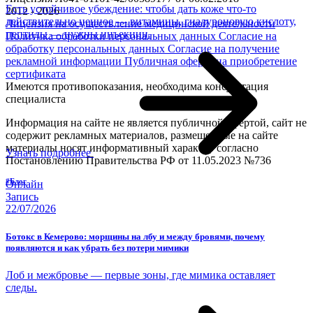
Есть устойчивое убеждение: чтобы дать коже что-то
2012 - 2026
действительно ценное — витамины, гиалуроновую кислоту,
Лицензия на осуществление медицинской деятельности
пептиды — нужны инъекции.
Политика обработки персональных данных
Согласие на
обработку персональных данных
Согласие на получение
рекламной информации
Публичная оферта на приобретение
сертификата
Имеются противопоказания, необходима консультация
специалиста
Информация на сайте не является публичной офертой, сайт не
содержит рекламных материалов, размещенные на сайте
материалы носят информативный характер согласно
Узнать подробнее
Постановлению Правительства РФ от 11.05.2023 №736
#Блог
Онлайн
Запись
22/07/2026
Ботокс в Кемерово: морщины на лбу и между бровями, почему
появляются и как убрать без потери мимики
Лоб и межбровье — первые зоны, где мимика оставляет
следы.