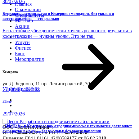
30/07/2026
Главная
О компании
Бережная косметология в Кемерово: молодость без уколов и
Специалисты
восстановления — это реально
Магазин
Акции
Есть стойкое убеждение: если хочешь реального результата в
косметологии — нужны уколы. Это не так.
Цены
Услуги
Фитнес
Блог
Мероприятия
Кемерово
ул. Д. Бедного, 11
пр. Ленинградский, 30/1
Узнать подробнее
+7 (3842) 452-452
#Блог
29/07/2026
Разработка и продвижение сайта клиники
«SkinHale» в Кемерово: как аэродинамическая технология доставляет
ООО «Золотая Линия»,
сыворотки в кожу — без уколов и без восстановления
ИНН 5404468499, ОГРН 1125476140888
Лицензия Л041-01161-42/00589177 от 06.02.2018