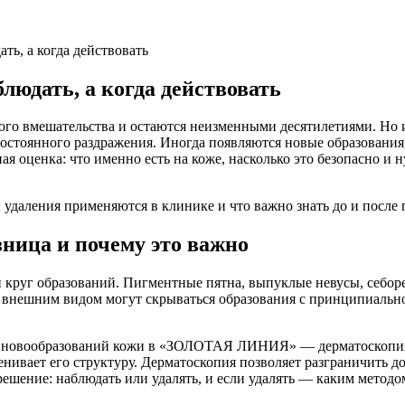
ть, а когда действовать
людать, а когда действовать
кого вмешательства и остаются неизменными десятилетиями. Но 
е постоянного раздражения. Иногда появляются новые образовани
ная оценка: что именно есть на коже, насколько это безопасно
 удаления применяются в клинике и что важно знать до и после
зница и почему это важно
 круг образований. Пигментные пятна, выпуклые невусы, себо
е внешним видом могут скрываться образования с принципиальн
 новообразований кожи в «ЗОЛОТАЯ ЛИНИЯ» — дерматоскопия. 
нивает его структуру. Дерматоскопия позволяет разграничить д
решение: наблюдать или удалять, и если удалять — каким методо