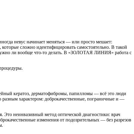
иногда невус начинает меняться — или просто мешает:
я, которые сложно идентифицировать самостоятельно. В такой
 и нужно ли вообще что-то делать. В «ЗОЛОТАЯ ЛИНИЯ» работа с
 процедуры.
рейный кератоз, дерматофибромы, папилломы — всё это люди
о разным характером: доброкачественные, пограничные и —
Это неинвазивный метод оптической диагностики: врач
оброкачественные изменения от подозрительных — без разрезов
м.