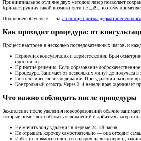
Принципиальное отличие двух методов: лазер позволяет сохра
Криодеструкция такой возможности не даёт, поэтому применяе
Подробнее об услуге — на
странице приёма дерматовенеролог
Как проходит процедура: от консультац
Процесс выстроен в несколько последовательных шагов, и каж
Первичная консультация и дерматоскопия. Врач осматрива
один визит.
Принятие решения. Если образование доброкачественное и
Процедура. Занимает от нескольких минут до получаса в 
Гистологическое исследование. При удалении лазером вр
Контрольный осмотр. Через 2–4 недели врач оценивает п
Что важно соблюдать после процедуры
Заживление после удаления новообразований обычно занимает о
которые помогают избежать осложнений и добиться аккуратного
Не мочить зону удаления в первые 24–48 часов.
Не отрывать корочку самостоятельно — она отходит сама
Избегать прямого солнца и солярия на весь период зажив