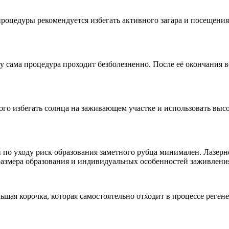
процедуры рекомендуется избегать активного загара и посещени
у сама процедура проходит безболезненно. После её окончания 
ого избегать солнца на заживающем участке и использовать выс
о уходу риск образования заметного рубца минимален. Лазерно
размера образования и индивидуальных особенностей заживлени
льшая корочка, которая самостоятельно отходит в процессе реге