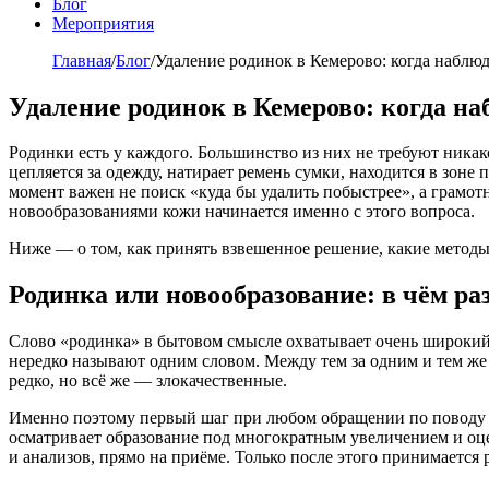
Блог
Мероприятия
Главная
/
Блог
/
Удаление родинок в Кемерово: когда наблюда
Удаление родинок в Кемерово: когда наб
Родинки есть у каждого. Большинство из них не требуют ника
цепляется за одежду, натирает ремень сумки, находится в зон
момент важен не поиск «куда бы удалить побыстрее», а грамот
новообразованиями кожи начинается именно с этого вопроса.
Ниже — о том, как принять взвешенное решение, какие методы
Родинка или новообразование: в чём ра
Слово «родинка» в бытовом смысле охватывает очень широкий
нередко называют одним словом. Между тем за одним и тем ж
редко, но всё же — злокачественные.
Именно поэтому первый шаг при любом обращении по поводу
осматривает образование под многократным увеличением и оце
и анализов, прямо на приёме. Только после этого принимается 