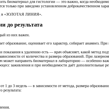
нить биоматериал для гистологии — это важно, когда необходим
тся только при заведомо установленном доброкачественном хара
а
в «ЗОЛОТАЯ ЛИНИЯ».
ии до результата
дый из них важен.
ет образование, оценивает его характер, собирает анамнез. При
 показания к удалению есть — врач объясняет, какой метод под
зависимости от количества и размера образований. При лазерно
ач может направить биоматериал в лабораторию — особенно важ
роцесс заживления и при необходимости даёт дополнительные р
т 1 до 3 недель — в зависимости от метода, размера образован
 результата:
.
ления.