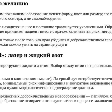
по желанию
м показаниям: образование меняет форму, цвет или размер; его 
ного осмотра, а не самонаблюдения.
с находится на шее и постоянно травмируется украшениями. Обр
е принимает пациент вместе с врачом: оценивается риск, метод
ько после того, как врач убедился в доброкачественном харак
кожи можно узнать на странице услуги
 лазер и жидкий азот
одеструкция жидким азотом. Выбор между ними не произвольный:
ками в клиническом смысле). Лазерный луч воздействует точечн
ть, минимальный риск инфицирования и аккуратное заживление 
когда нужно морфологическое подтверждение диагноза.
ерхностных доброкачественных новообразований — папиллом, бо
образование отмирает и отшелушивается в процессе заживления.