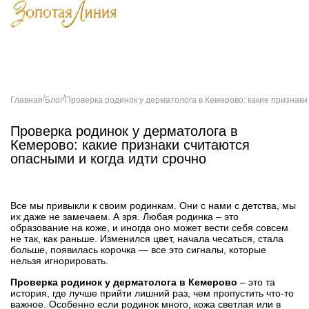
Главная
О компании
Специалисты
Магазин
Акции
Цены
Услуги
Фитн
/
/
Главная
Блог
Проверка родинок у дерматолога в Кемерово: какие признаки
Проверка родинок у дерматолога в
Кемерово: какие признаки считаются
опасными и когда идти срочно
Все мы привыкли к своим родинкам. Они с нами с детства, мы
их даже не замечаем. А зря. Любая родинка – это
образование на коже, и иногда оно может вести себя совсем
не так, как раньше. Изменился цвет, начала чесаться, стала
больше, появилась корочка — все это сигналы, которые
нельзя игнорировать.
Проверка родинок у дерматолога в Кемерово
– это та
история, где лучше прийти лишний раз, чем пропустить что-то
важное. Особенно если родинок много, кожа светлая или в