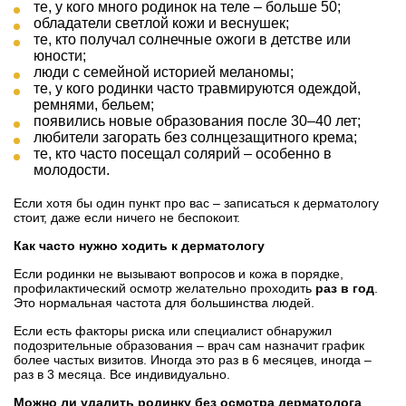
те, у кого много родинок на теле – больше 50;
обладатели светлой кожи и веснушек;
те, кто получал солнечные ожоги в детстве или
юности;
люди с семейной историей меланомы;
те, у кого родинки часто травмируются одеждой,
ремнями, бельем;
появились новые образования после 30–40 лет;
любители загорать без солнцезащитного крема;
те, кто часто посещал солярий – особенно в
молодости.
Если хотя бы один пункт про вас – записаться к дерматологу
стоит, даже если ничего не беспокоит.
Как часто нужно ходить к дерматологу
Если родинки не вызывают вопросов и кожа в порядке,
профилактический осмотр желательно проходить
раз в год
.
Это нормальная частота для большинства людей.
Если есть факторы риска или специалист обнаружил
подозрительные образования – врач сам назначит график
более частых визитов. Иногда это раз в 6 месяцев, иногда –
раз в 3 месяца. Все индивидуально.
Можно ли удалить родинку без осмотра дерматолога