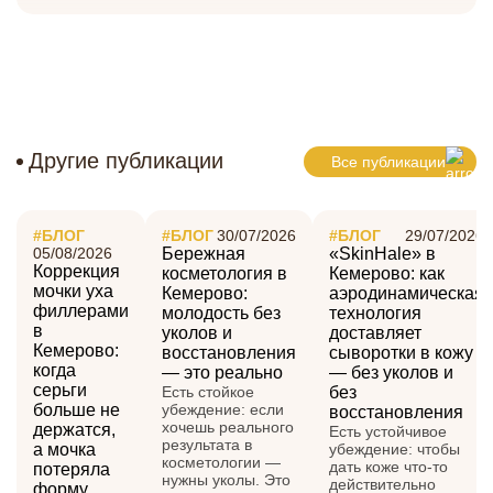
Другие публикации
Все публикации
#БЛОГ
#БЛОГ
30/07/2026
#БЛОГ
29/07/2026
05/08/2026
Бережная
«SkinHale» в
Коррекция
косметология в
Кемерово: как
мочки уха
Кемерово:
аэродинамическая
филлерами
молодость без
технология
в
уколов и
доставляет
Кемерово:
восстановления
сыворотки в кожу
когда
— это реально
— без уколов и
серьги
Есть стойкое
без
больше не
убеждение: если
восстановления
хочешь реального
держатся,
Есть устойчивое
результата в
а мочка
убеждение: чтобы
косметологии —
дать коже что-то
потеряла
нужны уколы. Это
действительно
форму