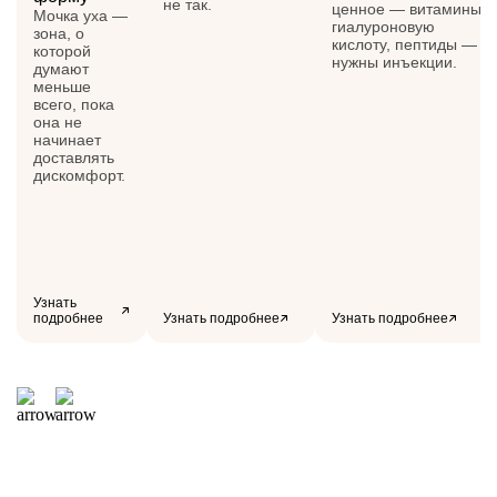
не так.
ценное — витамины,
Мочка уха —
гиалуроновую
зона, о
кислоту, пептиды —
которой
нужны инъекции.
думают
меньше
всего, пока
она не
начинает
доставлять
дискомфорт.
Узнать
подробнее
Узнать подробнее
Узнать подробнее